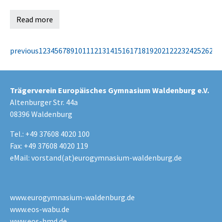
Read more
previous
1
2
3
4
5
6
7
8
9
10
11
12
13
14
15
16
17
18
19
20
21
22
23
24
25
26
27
2
Trägerverein Europäisches Gymnasium Waldenburg e.V.
Altenburger Str. 44a
08396 Waldenburg
Tel.: +49 37608 4020 100
Fax: +49 37608 4020 119
eMail:
vorstand(at)eurogymnasium-waldenburg.de
www.eurogymnasium-waldenburg.de
www.eos-wabu.de
www.eos-hmd.de