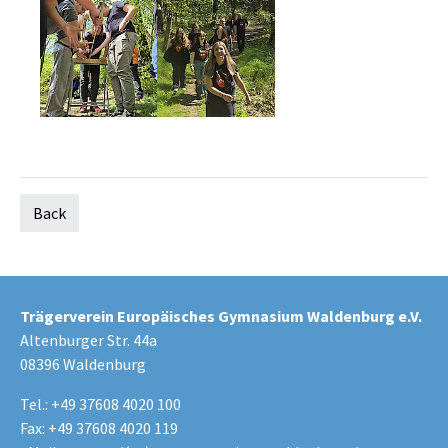
Back
Trägerverein Europäisches Gymnasium Waldenburg e.V.
Altenburger Str. 44a
08396 Waldenburg
Tel.: +49 37608 4020 100
Fax: +49 37608 4020 119