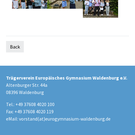
Back
Trägerverein Europäisches Gymnasium Waldenburg e.V.
Altenburger Str. 44a
08396 Waldenburg
Tel.: +49 37608 4020 100
Fax: +49 37608 4020 119
eMail:
vorstand(at)eurogymnasium-waldenburg.de