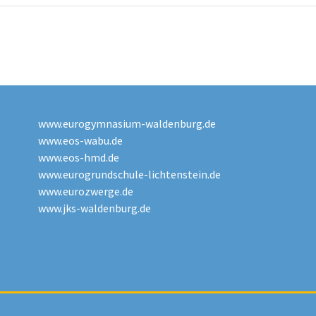
www.eurogymnasium-waldenburg.de
www.eos-wabu.de
www.eos-hmd.de
www.eurogrundschule-lichtenstein.de
www.eurozwerge.de
www.jks-waldenburg.de