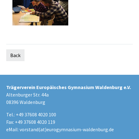
Back
Trägerverein Europäisches Gymnasium Waldenburg e.V.
Altenburger Str. 44a
08396 Waldenburg
Tel.: +49 37608 4020 100
Fax: +49 37608 4020 119
eMail:
vorstand(at)eurogymnasium-waldenburg.de