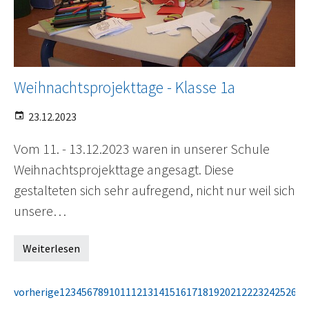
Weihnachtsprojekttage - Klasse 1a
23.12.2023
Vom 11. - 13.12.2023 waren in unserer Schule
Weihnachtsprojekttage angesagt. Diese
gestalteten sich sehr aufregend, nicht nur weil sich
unsere…
Weiterlesen
vorherige
1
2
3
4
5
6
7
8
9
10
11
12
13
14
15
16
17
18
19
20
21
22
23
24
25
26
27