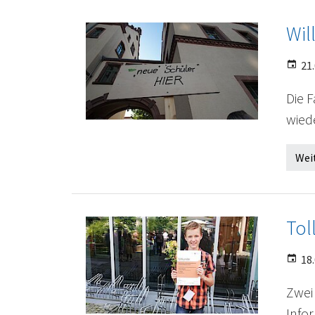
Wil
21.
Die 
wiede
Wei
Tol
18.
Zwei
Info