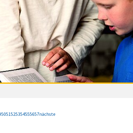
9
50
51
52
53
54
55
56
57
nächste