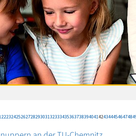
1
22
23
24
25
26
27
28
29
30
31
32
33
34
35
36
37
38
39
40
41
42
43
44
45
46
47
48
4
nuppern an der TU-Chemnitz