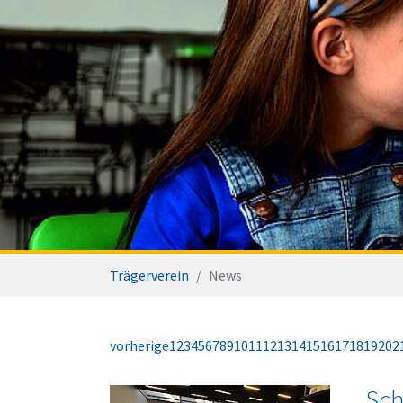
Sie sind hier:
Trägerverein
News
vorherige
1
2
3
4
5
6
7
8
9
10
11
12
13
14
15
16
17
18
19
20
2
Sch