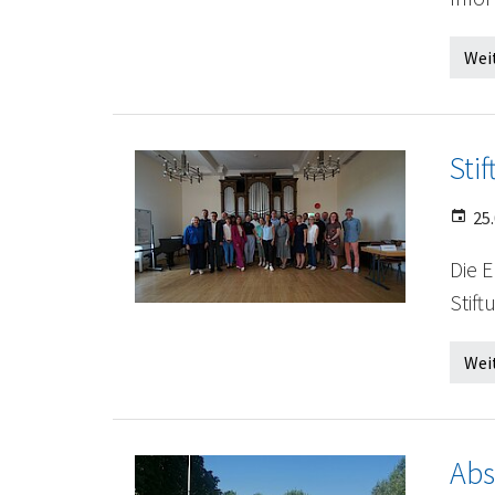
Wei
Sti
25.
Die 
Stif
Wei
Abs