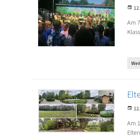
12.
Am 7
Klas
Wei
Elt
12.
Am 1
Elte