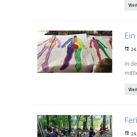
Wei
Ein
24.
In d
mitt
Wei
Fer
24.