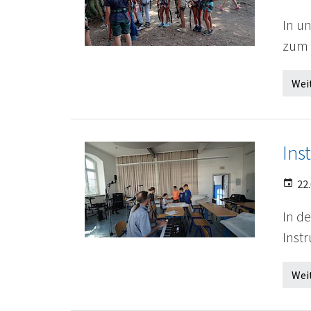
In u
zum 
Wei
Ins
22.
In d
Instr
Wei