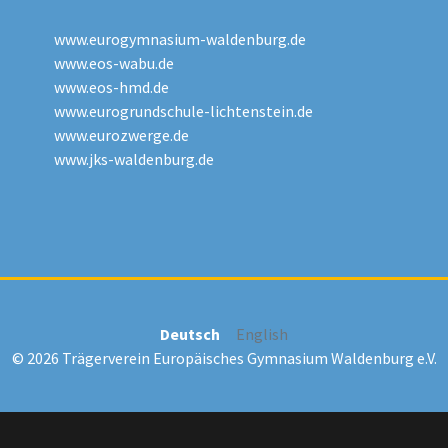
www.eurogymnasium-waldenburg.de
www.eos-wabu.de
www.eos-hmd.de
www.eurogrundschule-lichtenstein.de
www.eurozwerge.de
www.jks-waldenburg.de
Deutsch
English
© 2026 Trägerverein Europäisches Gymnasium Waldenburg e.V.