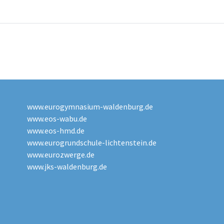
www.eurogymnasium-waldenburg.de
www.eos-wabu.de
www.eos-hmd.de
www.eurogrundschule-lichtenstein.de
www.eurozwerge.de
www.jks-waldenburg.de