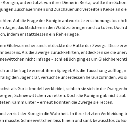
r-Königin, unterstützt von ihrer Dienerin Berta, wollte ihre Schö
jungen Zuschauerinnen und Zuschauer und verteilten Kekse an die
fehlen. Auf die Frage der Königin antwortete er schonungslos ehr
den Jäger, das Mädchen in den Wald zu bringen und zu töten. Doch d
ch, indem er stattdessen ein Reh erlegte.
em Glühwürmchen und entdeckte die Hütte der Zwerge. Diese erwies
r bestens. Als die Zwerge zurückkehrten, entdeckten sie die unerw
eewittchen nicht infrage – schließlich ging es um Gleichberecht
h und befragte erneut ihren Spiegel. Als die Täuschung aufflog, m
ufällig den Jäger traf, versuchte unterdessen herauszufinden, wo 
chst als Gürtelmodell verkleidet, schlich sie sich in die Zwergenh
Zwergen, Schneewittchen zu retten. Doch die Königin gab nicht au
teten Kamm unter – erneut konnten die Zwerge sie retten.
und verriet der Königin die Wahrheit. In ihrer letzten Verkleidung
en musste: Schneewittchen biss hinein und sank bewusstlos zu Bo