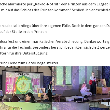
Wache alarmierte per „Kakao-Notruf“ den Prinzen aus dem Erzgebir
h mit auf das Schloss des Prinzen kommen? Schließlich entschi
ten dabei allerdings über ihre eigenen Füße. Doch in dem ganzen 
uf der Stelle in den Prinzen.
hlussfest und einer musikalischen Verabschiedung. Dankesworte g
a für die Technik. Besonders herzlich bedankten sich die Zwerge 
ltern für ihre Unterstützung.
 und Liebe zum Detail begeisterte!