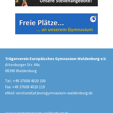
Trägerverein Europäisches Gymnasium Waldenburg e.V.
Altenburger Str. 44a
08396 Waldenburg
Tel.: +49 37608 4020 100
Fax: +49 37608 4020 119
eMail:
vorstand(at)eurogymnasium-waldenburg.de