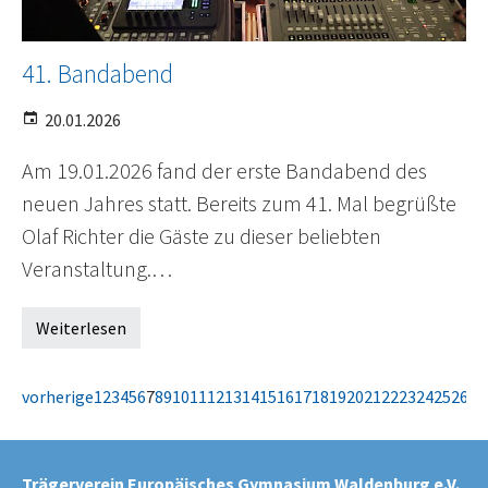
41. Bandabend
20.01.2026
Am 19.01.2026 fand der erste Bandabend des
neuen Jahres statt. Bereits zum 41. Mal begrüßte
Olaf Richter die Gäste zu dieser beliebten
Veranstaltung.…
Weiterlesen
vorherige
1
2
3
4
5
6
7
8
9
10
11
12
13
14
15
16
17
18
19
20
21
22
23
24
25
26
27
Trägerverein Europäisches Gymnasium Waldenburg e.V.