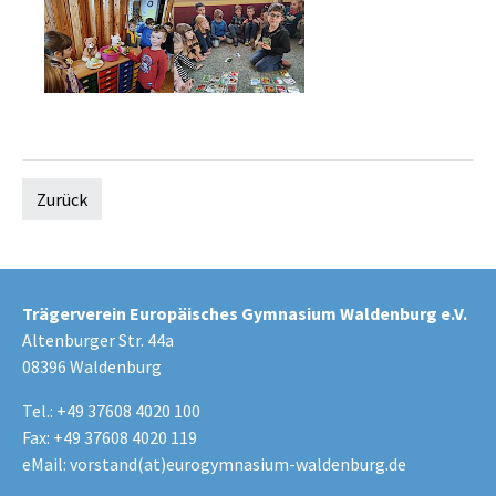
Zurück
Trägerverein Europäisches Gymnasium Waldenburg e.V.
Altenburger Str. 44a
08396 Waldenburg
Tel.: +49 37608 4020 100
Fax: +49 37608 4020 119
eMail:
vorstand(at)eurogymnasium-waldenburg.de