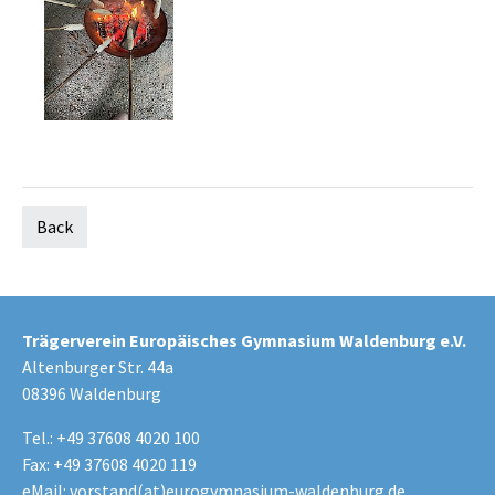
Back
Trägerverein Europäisches Gymnasium Waldenburg e.V.
Altenburger Str. 44a
08396 Waldenburg
Tel.: +49 37608 4020 100
Fax: +49 37608 4020 119
eMail:
vorstand(at)eurogymnasium-waldenburg.de