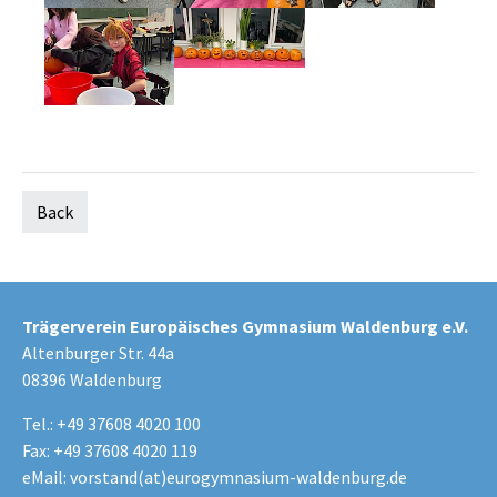
Back
Trägerverein Europäisches Gymnasium Waldenburg e.V.
Altenburger Str. 44a
08396 Waldenburg
Tel.: +49 37608 4020 100
Fax: +49 37608 4020 119
eMail:
vorstand(at)eurogymnasium-waldenburg.de