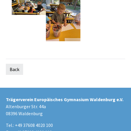
Back
Trägerverein Europäisches Gymnasium Waldenburg e.V.
Altenburger Str. 44a
08396 Waldenburg
Tel.: +49 37608 4020 100