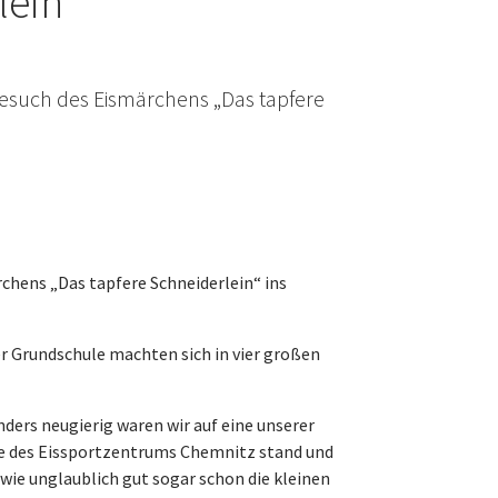
lein"
Besuch des Eismärchens „Das tapfere
rchens „Das tapfere Schneiderlein“ ins
er Grundschule machten sich in vier großen
ders neugierig waren wir auf eine unserer
hne des Eissportzentrums Chemnitz stand und
wie unglaublich gut sogar schon die kleinen